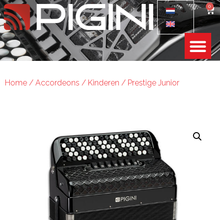
0
Home
/
Accordeons
/
Kinderen
/ Prestige Junior