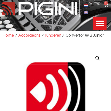
0
Home
/
Accordeons
/
Kinderen
/ Convertor 55B Junior