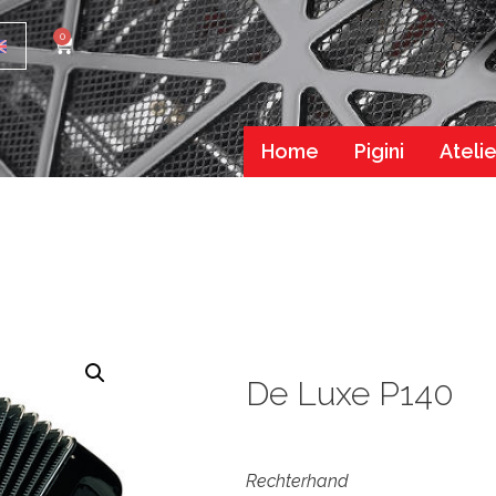
0
Home
Pigini
Atelie
De Luxe P140
Rechterhand