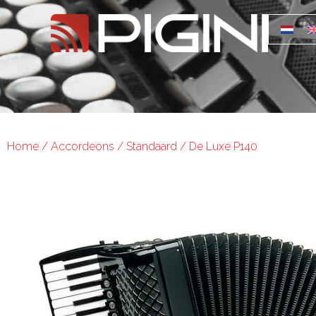
Home
/
Accordeons
/
Standaard
/ De Luxe P140