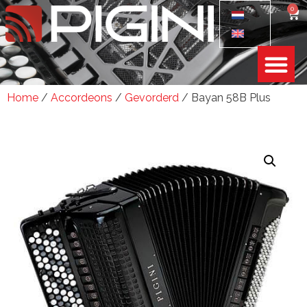
0
Home
/
Accordeons
/
Gevorderd
/ Bayan 58B Plus