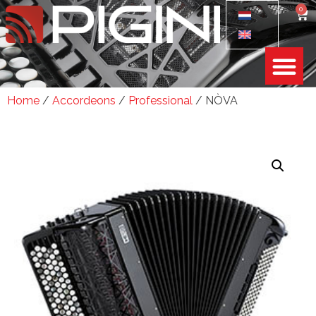
0
Home
/
Accordeons
/
Professional
/ NÒVA