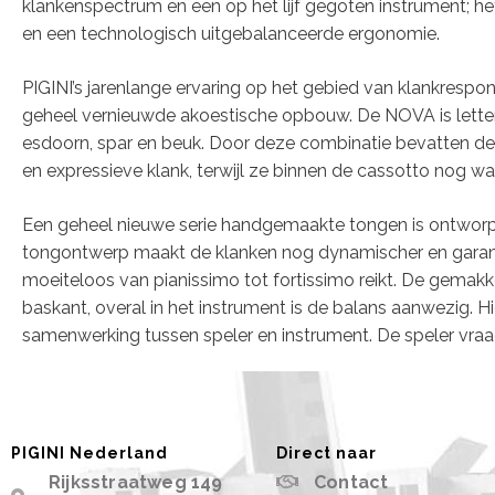
klankenspectrum en een op het lijf gegoten instrument; he
en een technologisch uitgebalanceerde ergonomie.
PIGINI’s jarenlange ervaring op het gebied van klankrespon
geheel vernieuwde akoestische opbouw. De NOVA is letterli
esdoorn, spar en beuk. Door deze combinatie bevatten de 
en expressieve klank, terwijl ze binnen de cassotto nog wa
Een geheel nieuwe serie handgemaakte tongen is ontworpe
tongontwerp maakt de klanken nog dynamischer en garand
moeiteloos van pianissimo tot fortissimo reikt. De gemakk
baskant, overal in het instrument is de balans aanwezig. 
samenwerking tussen speler en instrument. De speler vraag 
PIGINI Nederland
Direct naar
Rijksstraatweg 149
Contact