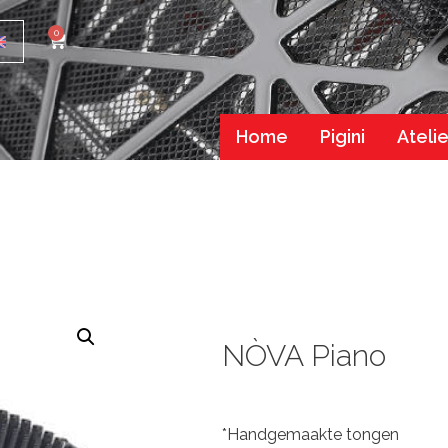
0
Home
Pigini
Atelie
NÒVA Piano
*Handgemaakte tongen