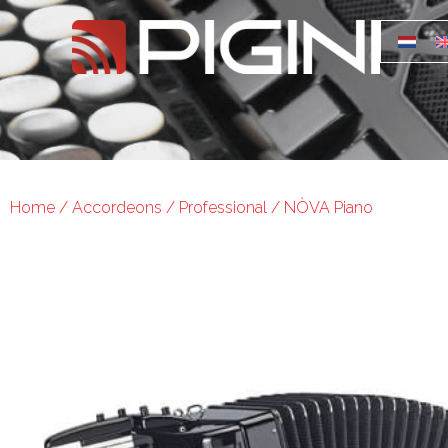
Home
/
Accordeons
/
Professional
/ NÒVA Piano