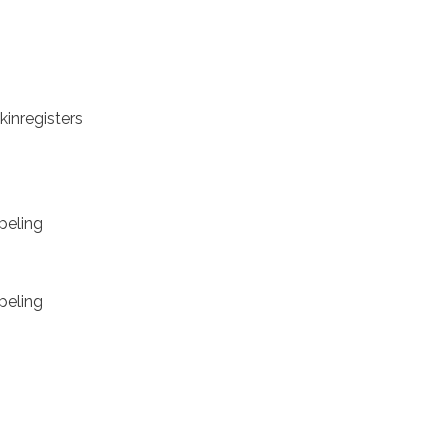
 kinregisters
ppeling
ppeling