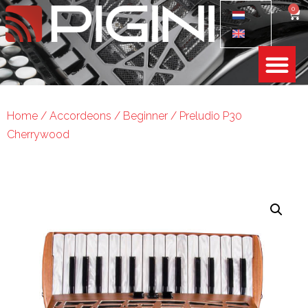
0
Home
/
Accordeons
/
Beginner
/ Preludio P30
Cherrywood