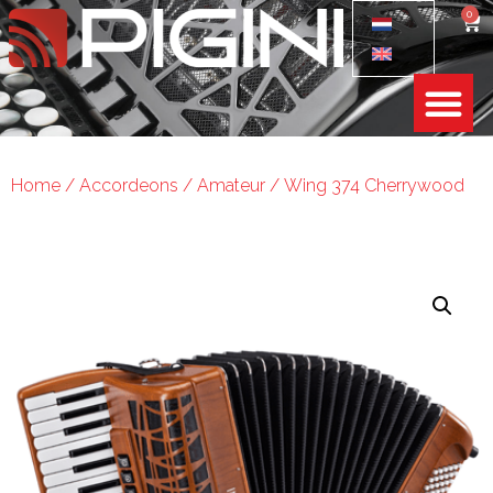
0
Home
/
Accordeons
/
Amateur
/ Wing 374 Cherrywood