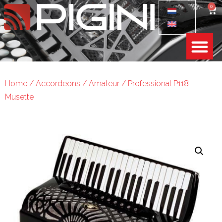
0
Home
/
Accordeons
/
Amateur
/ Professional P118
Musette