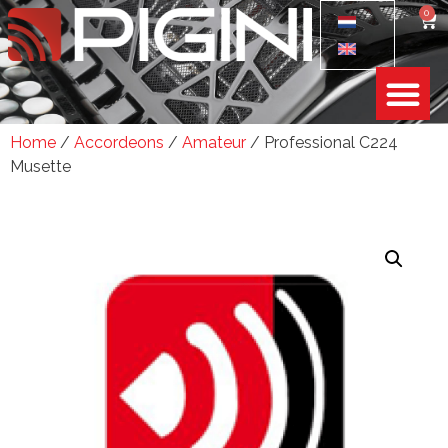
0
Home
/
Accordeons
/
Amateur
/ Professional C224
Musette