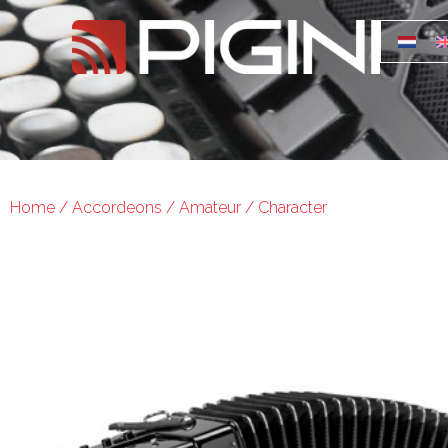
Home
/
Accordeons
/
Amateur
/ Character