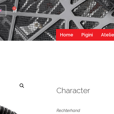
0
Home
Pigini
Atelie
Character
Rechterhand