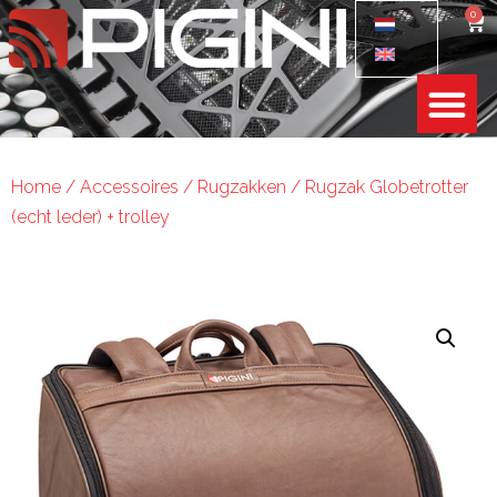
0
Home
/
Accessoires
/
Rugzakken
/ Rugzak Globetrotter
(echt leder) + trolley