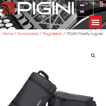
0
Home
/
Accessoires
/
Rugzakken
/ PIGINI Freefly rugzak