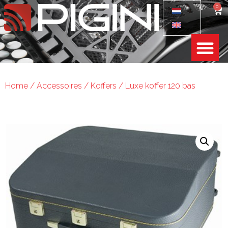
0
Home
/
Accessoires
/
Koffers
/ Luxe koffer 120 bas