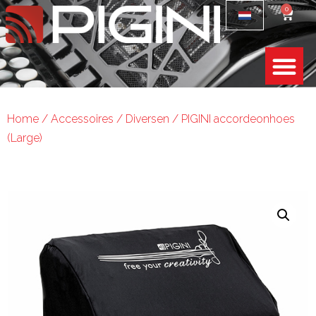
0
Home
/
Accessoires
/
Diversen
/ PIGINI accordeonhoes
(Large)