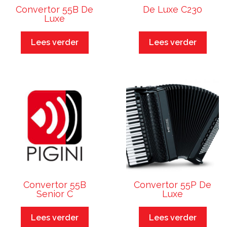
Convertor 55B De
De Luxe C230
Luxe
Lees verder
Lees verder
Convertor 55B
Convertor 55P De
Senior C
Luxe
Lees verder
Lees verder