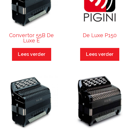
Convertor 55B De
De Luxe P150
Luxe E
Lees verder
Lees verder