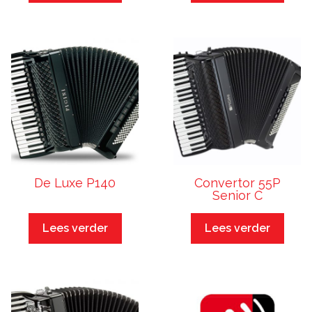
De Luxe P140
Convertor 55P
Senior C
Lees verder
Lees verder