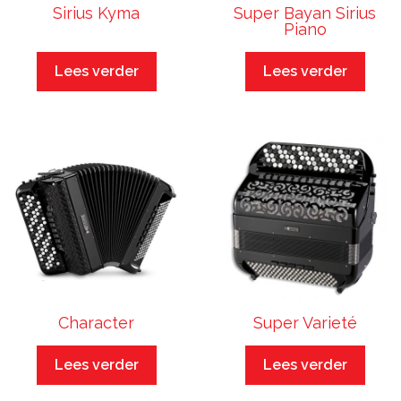
Sirius Kyma
Super Bayan Sirius
Piano
Lees verder
Lees verder
Character
Super Varieté
Lees verder
Lees verder