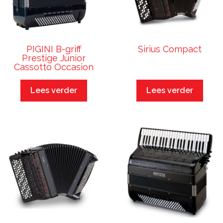
PIGINI B-griff
Sirius Compact
Prestige Junior
Cassotto Occasion
Lees verder
Lees verder